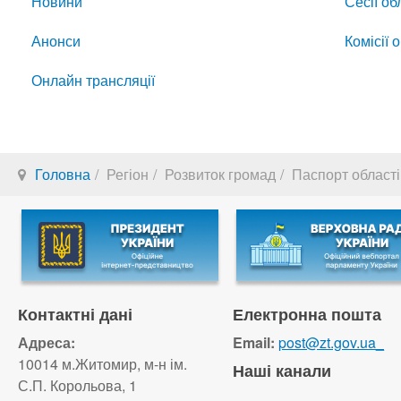
Новини
Сесії об
Анонси
Комісії 
Онлайн трансляції
Головна
Регіон
Розвиток громад
Паспорт області
Контактні дані
Електронна пошта
Адреса:
Email:
post@zt.gov.ua_
10014 м.Житомир, м-н ім.
Наші канали
С.П. Корольова, 1